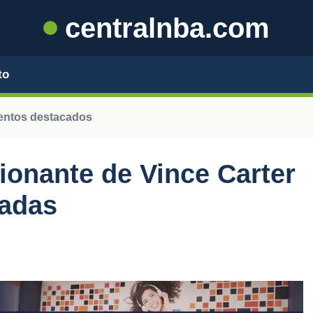
centralnba.com
to
entos destacados
ionante de Vince Carter
iadas