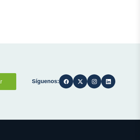
Síguenos:
r